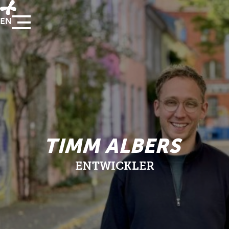
EN
TIMM ALBERS
ENTWICKLER